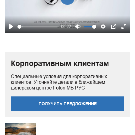
Play
00:22
Play
Mute
Settings
PIP
Ente
fulls
Корпоративным клиентам
Специальные условия для корпоративных
клиентов. Уточняйте детали в ближайшем
дилерском центре Foton МБ РУС
ПОЛУЧИТЬ ПРЕДЛОЖЕНИЕ