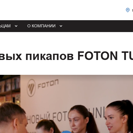
ЬЦАМ
О КОМПАНИИ
овых пикапов FOTON T