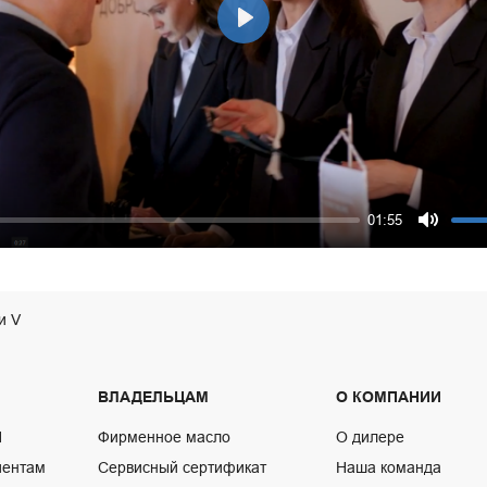
Play
01:55
Mute
и V
ВЛАДЕЛЬЦАМ
О КОМПАНИИ
N
Фирменное масло
О дилере
иентам
Сервисный сертификат
Наша команда