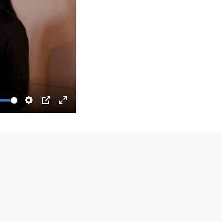
Settings
PIP
Enter
fullscreen