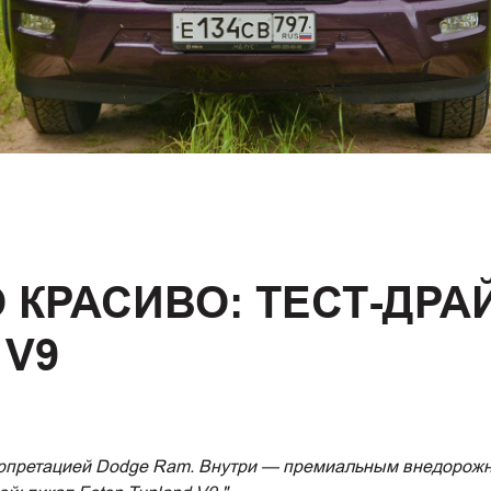
 КРАСИВО: ТЕСТ-ДРА
 V9
ерпретацией Dodge Ram. Внутри — премиальным внедорожни