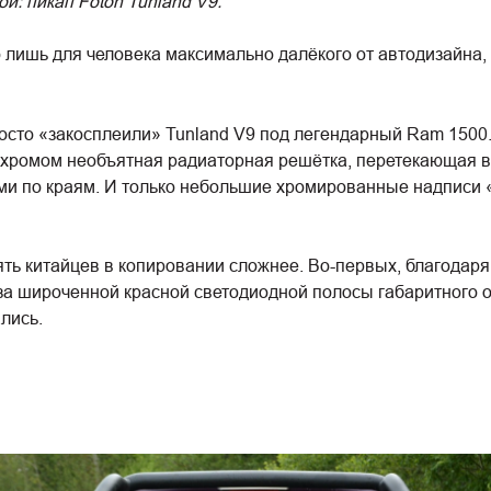
ой: пикап Foton Tunland V9."
 лишь для человека максимально далёкого от автодизайна,
осто «закосплеили» Tunland V9 под легендарный Ram 1500
я хромом необъятная радиаторная решётка, перетекающая 
и по краям. И только небольшие хромированные надписи «
ять китайцев в копировании сложнее. Во-первых, благодаря
з-за широченной красной светодиодной полосы габаритного
лись.