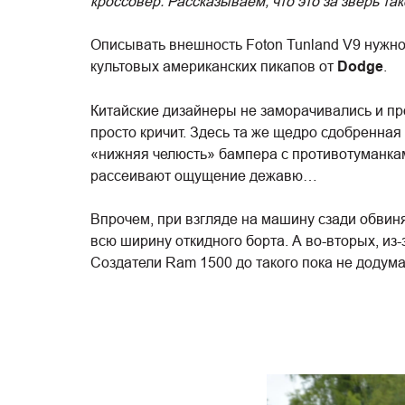
кроссовер. Рассказываем, что это за зверь так
Описывать внешность Foton Tunland V9 нужно
культовых американских пикапов от
Dodge
.
Китайские дизайнеры не заморачивались и пр
просто кричит. Здесь та же щедро сдобренна
«нижняя челюсть» бампера с противотуманкам
рассеивают ощущение дежавю…
Впрочем, при взгляде на машину сзади обвин
всю ширину откидного борта. А во-вторых, и
Создатели Ram 1500 до такого пока не додума