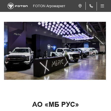
FOTON Агромаркет
АО «МБ РУС»