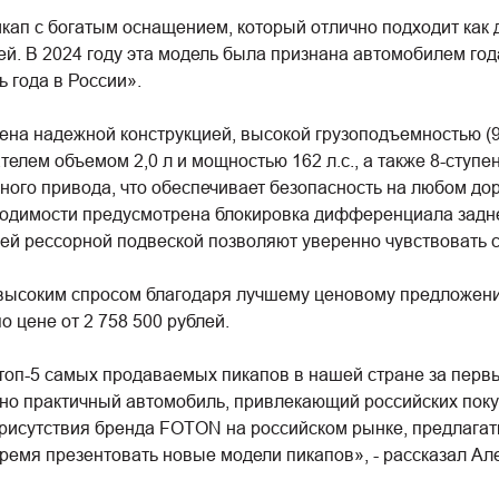
п с богатым оснащением, который отлично подходит как 
лей. В 2024 году эта модель была признана автомобилем год
 года в России».
 надежной конструкцией, высокой грузоподъемностью (9
елем объемом 2,0 л и мощностью 162 л.с., а также 8-сту
ного привода, что обеспечивает безопасность на любом д
одимости предусмотрена блокировка дифференциала задне
ей рессорной подвеской позволяют уверенно чувствовать с
ысоким спросом благодаря лучшему ценовому предложению
 цене от 2 758 500 рублей.
п-5 самых продаваемых пикапов в нашей стране за первые
о практичный автомобиль, привлекающий российских поку
исутствия бренда FOTON на российском рынке, предлагат
ремя презентовать новые модели пикапов», - рассказал Ал