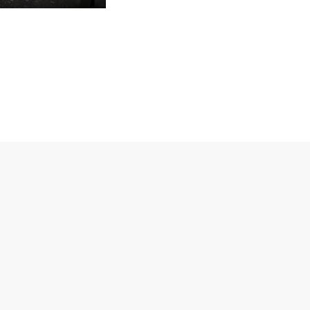
Settings
PIP
Enter
fullscreen