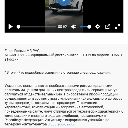
Play
00:52
Play
Mute
Settings
PIP
Ente
fulls
Foton Россия МБ РУС
АО «МБ РУС» – официальный дистрибьютор FOTON по модели TOANO
в России
* Уточняйте подробные условия на странице спецпредложения.
Указанные цены являются необязательными рекомендованными
розничными ценами для наших центров продаж или сервиса и могут
отличаться от действительных цен. Приобретение любой продукции
осуществляется в соответствии с условиями индивидуального договора
купли-продажи, заключаемого с продавцом. Технические
характеристики, комплектация и изображения автомобилей,
приведенные на сайте, могут отличаться от технических характеристик,
комплектации и внешнего вида автомобилей, поставляемых в
Российскую Федерацию. Актуальную информацию уточняйте по
телефону контакт-центра
8 800 200-02-06
.